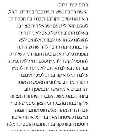
פרופ' יונתן גרוס:
"גישה רחבה, ששורשיה כבר במדרשי חז"ל, 
רואה את עולם הקורבנות כתגובה הכרחית 
לעולם האלילי שעם ישראל היה מצוי בו. 
בעולם התרבותי של פעם לא ניתן היה 
להעלות על הדעת עבודת אלוהים ללא 
קורבנות. דומה הדבר לדרישה שהייתה 
מופנית כלפי האדם בעת המודרנית שיחדל 
להתפלל. קשה לדמיין עולם דתי ללא תפילה, 
ובדומה, בעולם הקדום לא ניתן היה לדמיין 
עולם דתי ללא קורבנות. לפיכך אימצה 
התורה מרחב פולחני זה ואפשרה אותו.
"הרמב"ם אימץ גישה זו באופן רחב 
ביותר...כמו למשל העובדה שהתורה מצווה 
על קורבנות מהבקר ומהצאן, מפני שעובדי 
עבודה זרה נזהרו מלשחוט אותם. דוגמה 
מייצגת לשיטתו היא דבריו על אודות איסור 
הוספת דבש לקורבנות וחובת הוספת המלח.