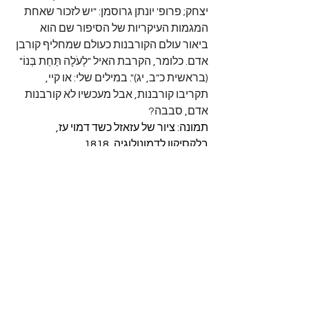
יצחק; פרופ' יונתן גרוסמן: "יש לזכור שאחת 
המגמות העיקריות של הסיפור שם הוא 
ביאור עולם הקורבנות כעולם שמחליף קורבן 
אדם. כלומר, הקרבת האיל "לְעֹלָה תַּחַת בְּנוֹ" 
(בראשית כ"ב, יג)". במילים שלי: או קיי, 
תקריבו קורבנות, אבל מעכשיו לא קורבנות 
אדם, סבבה?
תמונה: ציור של עזאזל כשד דמוי עז, 
בלקסיקון לדמונולוגיה, 1818
https://www.facebook.com/nirtopper/
posts/pfbid02wvwGkXsX5VzYm9wdE8
GEtxoSjYE8Tptri3NGqP1XUYJmo4TcX
MLCQgYXRbuuR3Bil