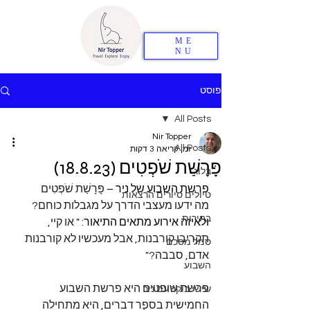
ME
NU
פוסט
All Posts
Nir Topper
All Posts
זמן קריאה 3 דקות
פָּרָשַׁת שֹׁפְטִים (18.8.23)
בלוג
פרשת השבוע של ניר – 
פָּרָשַׁת שֹׁפְטִים
טיולים סיורים הרצאות
מה ידעו מעצבי הדרך על מגבלות כוחם?
בחירות
ולאיזה אירוע מתאים התיאור: "
 או קיי, 
תקריבו קורבנות, אבל מעכשיו לא קורבנות 
סמל מסכם
אדם, סבבה?"
השבוע
פרשת שופטים היא פרשת השבוע 
שישי בוקר עם ניר
החמישית בספר דברים, היא מתחילה 