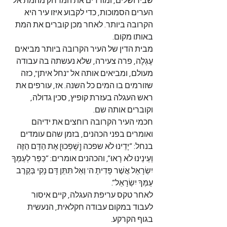
שבירושלים, ומודדים את המרחק מהמת אל 
הערים הסמוכות, כדי לקבוע איזו עיר היא 
הקרובה ביותר. לאחר מכן קוברים את המת 
באותו מקום.
מבית הדין של העיר הקרובה ביותר מביאים 
עֶגְלָה, פרה צעירה, שלא נעשתה בה עבודה 
מעולם, ומביאים אותה אל "נחל איתן", כזה 
שזורמים בו המים כל השנה. אז, עורפים את 
ראש העגלה בעזרת קופיץ, סכין גדולה, 
וקוברים אותה שם.
חכמי העיר הקרובה רוחצים את ידיהם 
ואומרים בפני הכהנים, בזמן שהם עומדים 
בנחל: ”יָדֵינוּ לֹא שפכה [שָׁפְכוּ] אֶת הַדָּם הַזֶּה 
וְעֵינֵינוּ לֹא רָאוּ”, והכהנים אומרים: ”כַּפֵּר לְעַמְּךָ 
יִשְׂרָאֵל אֲשֶׁר פָּדִיתָ ה' וְאַל תִּתֵּן דָּם נָקִי בְּקֶרֶב 
עַמְּךָ יִשְׂרָאֵל”.
לאחר טקס עריפת העגלה, קיים איסור 
לעבוד במקום עבודה חקלאית, הנעשית 
בגוף הקרקע.