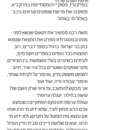
פרשת השבוע של ניר
בפרק ט"ז, פסוק י"ח ומסתיימת בפרק כ"א, 
פסוק ט'. את פרשת שופטים קוראים בין ב' 
באלול לז' באלול.
משה רבנו ממשיך את הנאום שנשא לפני 
מותו ובמסגרת זו מפרט את המצוות שנצטוו 
בהן בני ישראל. כרגיל בספר דברים, רוב 
המצוות כבר הופיעו בספרים הקודמים, 
לעיתים בשינויים בעלי משמעות. בין הציוויים: 
מינוי שופטים ושוטרים בכל עיר ועיר, חיוב 
לשפוט משפט צדק, ואיסור על לקיחת שוחד, 
איסורי עבודה זרה, ועוד ועוד.
אני מבקש להתעכב על ציווי שרק השם שלו 
עושה בחילה: "עגלה ערופה".
עגולה ערופה זהו טקס המתקיים כשנמצא 
אדם הרוג מחוץ לעיר, שלא ידוע מי הרג אותו.
אם נמצא מת המוטל על הקרקע ולא ידוע מי 
הרגו, יוצאים שלושה דיינים מבית הדין הגדול 