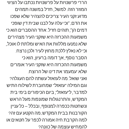
הררי פרשנויות על פרשנויות נכתבו על הציווי 
המוזר הזה. למשל, חז"ל במשנה תמהים 
מדוע זקני העיר צריכים להצהיר שלא שפכו 
את הדם; ”וכי עלה על לבנו שבית דין שופכי 
דמים הן”, תוהים חז"ל. אחד ההסברים הוא כי 
משמעות ההכרזה היא שזקני העיר מצהירים 
שלא נמנעו מללוות את האיש ומלתת לו אוכל, 
וכי לא נאלץ ללכת מחוץ לעיר ולכן נרצח. 
הסבר נוסף, אך דומה ברעיון, הוא כי 
משמעות ההכרזה היא שזקני העיר אומרים 
שלא 'עמעמו' את דינו של הרוצח.
ואני שואל: מה לעזאזל עשתה להם העגלה? 
וגם המילה "עזאזל" שמחוברת לשילוח התיש 
למדבר, ל"עזאזל", ביום הכיפורים בימי בית 
המקדש, והתרנגולות שמונפות מעל הראש 
ונשחטות ככפרה למנופף, ובכלל – כל עניין 
הקורבנות בבית המקדש; מה הקטע עם זה? 
למה הקרבת חיה אמורה לכפר על חטאים או 
להמחיש עוצמה של כוונה?