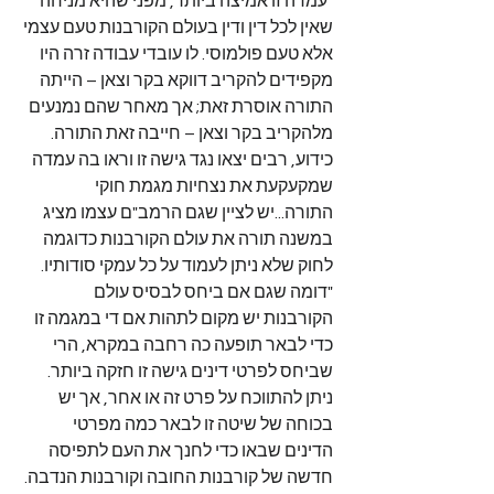
"עמדה זו אמיצה ביותר, מפני שהיא מניחה 
שאין לכל דין ודין בעולם הקורבנות טעם עצמי 
אלא טעם פולמוסי. לו עובדי עבודה זרה היו 
מקפידים להקריב דווקא בקר וצאן – הייתה 
התורה אוסרת זאת; אך מאחר שהם נמנעים 
מלהקריב בקר וצאן – חייבה זאת התורה. 
כידוע, רבים יצאו נגד גישה זו וראו בה עמדה 
שמקעקעת את נצחיות מגמת חוקי 
התורה...יש לציין שגם הרמב"ם עצמו מציג 
במשנה תורה את עולם הקורבנות כדוגמה 
לחוק שלא ניתן לעמוד על כל עמקי סודותיו.
"דומה שגם אם ביחס לבסיס עולם 
הקורבנות יש מקום לתהות אם די במגמה זו 
כדי לבאר תופעה כה רחבה במקרא, הרי 
שביחס לפרטי דינים גישה זו חזקה ביותר. 
ניתן להתווכח על פרט זה או אחר, אך יש 
בכוחה של שיטה זו לבאר כמה מפרטי 
הדינים שבאו כדי לחנך את העם לתפיסה 
חדשה של קורבנות החובה וקורבנות הנדבה. 