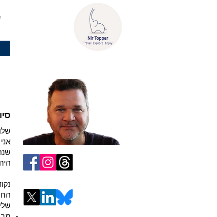
e
סיו
שלו
שנה
היהו
נקו
החי
שלי
מבפנ