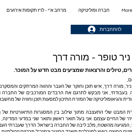
Mor
חברה ופוליטיקה
מרחב א"י - לו"ז תקופות אירועים
gn up & stay in the loop->
להתחברות
ניר טופר - מורה דרך
רים, טיולים והרצאות שמציעים מבט חדש על המוכר.
ם,
. בעבודתי, אני מבקש לתרגם את הרבדים המורכבים של החברה וה
דית והגיאופוליטיקה של המזרח התיכון למסעות תוכן וחוויה של מחשבה,
דת המבט שלי התעצבה מתוך שילוב בין המסגרות התיאורטיות של 
ה" של החיים עצמם. אני בעל תואר ראשון ותואר שני במדעי המדינה, 
, המגיעה מהשטח, מלב ליבה של החברה בישראל. הדרך שעברתי העניקה 
ים החוצה: כיועץ למנכלי"ת משרד החינוך וכמנכ"ל מרכזים קהילתיים 