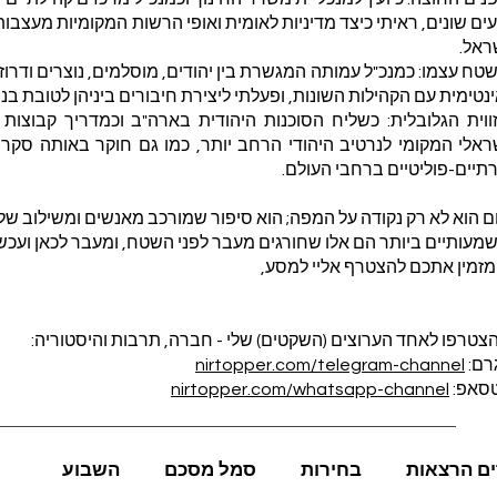
ים שונים, ראיתי כיצד מדיניות לאומית ואופי הרשות המקומיות מעצבות
ראל.
ח עצמו: כמנכ"ל עמותה המגשרת בין יהודים, מוסלמים, נוצרים ודרוזי
נטימית עם הקהילות השונות, ופעלתי ליצירת חיבורים ביניהן לטובת ב
ווית הגלובלית: כשליח הסוכנות היהודית בארה"ב וכמדריך קבוצות
ראלי המקומי לנרטיב היהודי הרחב יותר, כמו גם חוקר באותה סקר
תיים-פוליטיים ברחבי העולם.
ם הוא לא רק נקודה על המפה; הוא סיפור שמורכב מאנשים ומשילוב של
מעותיים ביותר הם אלו שחורגים מעבר לפני השטח, ומעבר לכאן ועכשי
 מזמין אתכם להצטרף אליי למסע,
צטרפו לאחד הערוצים (השקטים) שלי - חברה, תרבות והיסטוריה:
רם:
nirtopper.com/telegram-channel
טסאפ:
nirtopper.com/whatsapp-channel
ים הרצאות
בחירות
סמל מסכם
השבוע