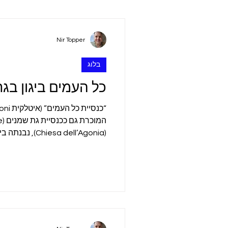
שישי בוקר עם ניר
פרשת ה
Nir Topper
בלוג
כל העמים ביגון בג
של האדריכל האיטלקי אנטוניו ברל
ישראל במחצית הראשונה של המא
שום התרומות שהגיעו מקהילות קת
של שתים עשרה מדינות תורמות 
הכנסייה הנוכחית היא השלישית 
בזיליקה ביזנטית מן המאה ה-4, ומעליה נבנתה במאה