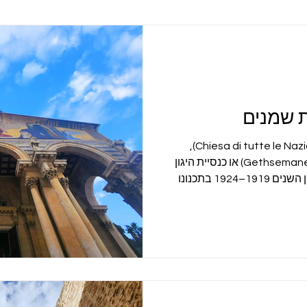
שבוע של ניר
ת שמנים
“כנסיית כל העמים” (איטלקית Chiesa di tutte le Nazioni),
המוכרת גם ככנסיית גת שמנים (Gethsemane) או כנסיית היגון
(Chiesa dell’Agonia), נבנתה בין השנים 1919–1924 בתכנונו
וצי, שתכנן כנסיות רבות בארץ
ה העשרים. שמה ניתן לה על
וליות במדינות רבות, וסמליהן
משולבים בכיפות התקרה.
שנבנתה באתר: קדמה לה