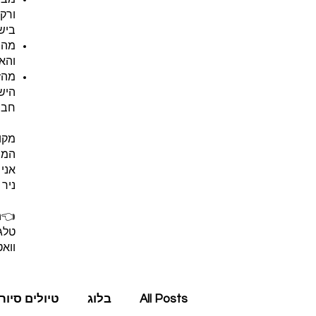
ורקע
ביש
מהשט
והאי
מהז
היש
חבר
מקו
המש
אני
ניר
👈ה
טלג
ווא
All Posts
בלוג
טיולים סיור