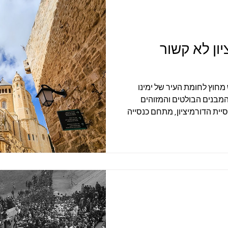
יון לא קשור
מחוץ לחומת העיר של ימינו
המבנים הבולטים והמזוהים
סיית הדורמיציון, מתחם כנסייה
קטיני. בניגוד למה שאפשר
ן" אינו קשור כלל ל"הר ציון".
ורו במילה הלטינית Dormitio, שפירושה "הירדמות" או
 במקום זה על הר ציון הסתיימו
ישוע, לפני שעלתה לשמיים
ות" משקף א