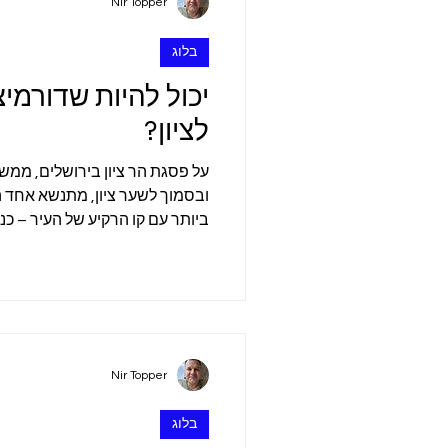
Nir Topper
בלוג
יכול להיות שדורמיצ
לציון?
על פסגת הר ציון בירושלים, ממש 
ובסמוך לשער ציון, מתנשא אחד 
ביותר עם קו הרקיע של העיר – כנ
ומנזר קתולי השייך למסדר הבנדי
לחשוב במבט ראשון, השם "דורמיציו
מק
"תרדמה". על פי המסורת הנוצרית,
חייה הארציים של מרים, אמו של 
בגופה ובנשמתה. הביטוי "הירדמ
Nir Topper
בלוג