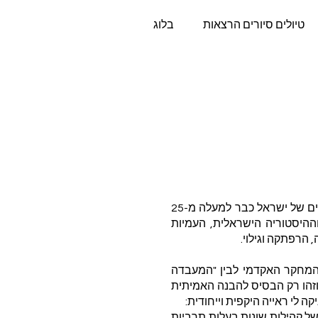
טיולים סיורים הרצאות
בלוג
si
אני ניר, מורה דרך, איש תוכן וחוקר של העבר וההווה המרתקים והמסקרנים של ישראל כבר למעלה מ-25
היסטוריה הישראלית, העמיות
 הרפתקה וגילוי.
המחקר האקדמי לבין "המעבדה
וזהו רק הבסיס להבנה האמיתית
לי ראייה היקפית וייחודית:
של קהילות שונות בעלות תרביות