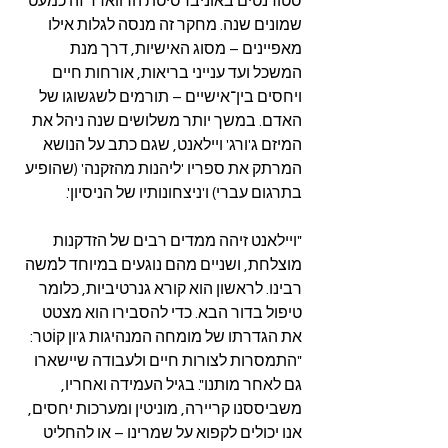
סטודנטים באוניברסיטת הרווארד זה כמעט 
שמונים שנה. מחקר זה מנסה לגלות אילו 
מאפיינים – מסוג האישיות, דרך מנת 
המשכל ועד ענייני בריאות, אורחות חיים 
ויחסים בין־אישיים – תורמים לשגשוגו של 
האדם. במשך יותר משלושים שנה ניהל את 
המיזם ג'ורג' ויילאנט, שגם כתב על הנושא 
המרתק את ספריו 'ליהנות מהזקנה' (שהופיע 
בתרגום עברי) ו'ניצחונותיו של הניסיון'.
"ויילאנט זיהה ממדים רבים של הזדקנות 
מוצלחת, ושניים מהם נוגעים במיוחד למשה 
רבינו. לראשון הוא קורא גנרטיביות, כלומר 
טיפול בדור הבא. כדי להסבירו הוא מצטט 
את הגדרתו של מומחה המנהיגות ג'ון קוֹטר: 
"התמסרות לצורות חיים ולעבודה שיישארו 
גם לאחר מותנו". בגיל העמידה ואחריו, 
משביססנו קריירה, מוניטין ומערכות יחסים, 
אנו יכולים לקפוא על שמרינו – או להחליט 