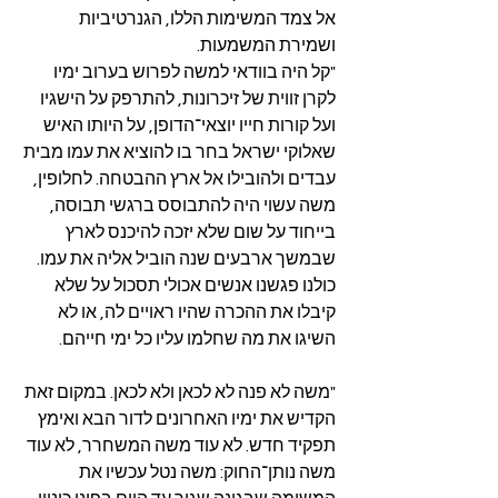
אל צמד המשימות הללו, הגנרטיביות 
ושמירת המשמעות.
"קל היה בוודאי למשה לפרוש בערוב ימיו 
לקרן זווית של זיכרונות, להתרפק על הישגיו 
ועל קורות חייו יוצאי־הדופן, על היותו האיש 
שאלוקי ישראל בחר בו להוציא את עמו מבית 
עבדים ולהובילו אל ארץ ההבטחה. לחלופין, 
משה עשוי היה להתבוסס ברגשי תבוסה, 
בייחוד על שום שלא יזכה להיכנס לארץ 
שבמשך ארבעים שנה הוביל אליה את עמו. 
כולנו פגשנו אנשים אכולי תסכול על שלא 
קיבלו את ההכרה שהיו ראויים לה, או לא 
השיגו את מה שחלמו עליו כל ימי חייהם.
"משה לא פנה לא לכאן ולא לכאן. במקום זאת 
הקדיש את ימיו האחרונים לדור הבא ואימץ 
תפקיד חדש. לא עוד משה המשחרר, לא עוד 
משה נותן־החוק: משה נטל עכשיו את 