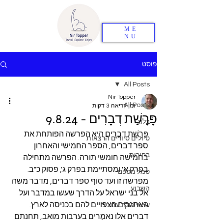
ME
NU
פוסט
All Posts
Nir Topper
All Posts
זמן קריאה 3 דקות
פָּרָשַׁת דְבָרִים - 9.8.24
בלוג
פָּרָשַׁת דְבָרִים היא הפרשה הפותחת את 
טיולים סיורים הרצאות
ספר דברים, הספר החמישי והאחרון 
בחירות
בחמישה חומשי תורה. הפרשה מתחילה 
בפרק א' ומסתיימת בפרק ג', פסוק כ"ב. 
סמל מסכם
מפרשה זו ועד סוף ספר דברים, מדבר משה 
השבוע
אל בני ישראל על הדרך שעשו במדבר ועל 
האתגרים הצפויים להם בכניסה לארץ. 
שישי בוקר עם ניר
דברים אלו נאמרים בערבות מואב, תחנתם 