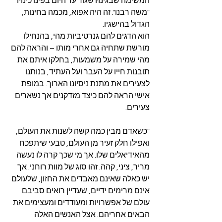
המשימה שבגינהּ שגור עד היום בפינו כינויו 
"משה רבנו". זה היה אפוא, מכמה בחינות, 
הגדול בהישגיו.
הוא הדגים להם גנרטיביות מהי, בהנחילו 
מורשת שתחיה גם אחרי מותו – והראה להם 
מהי שמירה על משמעות, בחלקו איתם את 
תובנות חייו על העבר ועל העתיד, בנותנו 
לצעירים את מתנת ניסיונו הארוך. במופת 
אישי הראה להם כיצד מזדקנים אך נשארים 
צעירים.
"כשאדם מבין כמה קשה לשנות את העולם, 
ואפילו חלק זעיר מן העולם, טבעי שיתפכח 
מהאידיאלים שלו. אך מי שכך קרה לו נעשה 
מריר, ציני, קהה. זהו סוג של מוות רוחני. אך 
יש כאלה שאינם מאבדים את החזון, שלעולם 
אינם מרימים ידיים, שעדיין רואים סביבם 
עולם של אפשרויות ומעודדים ומעצימים את 
הבאים אחריהם. אצל האנשים האלה 