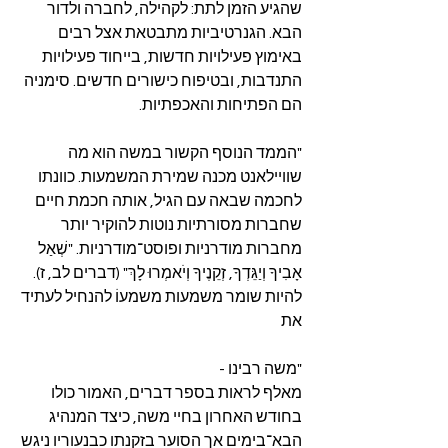
שהגיע הזמן לתת: לקהילה, לחברה ולדור 
הבא. הגנרטיביות מתבטאת אצל רבים 
באימוץ פעילויות חדשות, בייחוד פעילויות 
התנדבות, ובטיפוח כישורים חדשים. סימניה 
הם הפתיחות והאכפתיות.
"הממד הנוסף הקשור במשה הוא מה 
שוויילאנט מכנה שמירת המשמעות. כוונתו 
לחכמה שבאה עם הגיל, אותה חכמת חיים 
שחברות מסורתיות נוטות להוקיר יותר 
מחברות מודרניות ופוסט־מודרניות. "שְׁאַל 
אָבִיךָ וְיַגֵּדְךָ, זְקֵנֶיךָ וְיֹאמְרוּ לָךְ" (דברים לב, ז). 
להיות שומר משמעות משמעוֹ להנחיל לעתיד 
את 
"משה רבינו - 
מאלף לראות בספר דברים, האמור כולו 
בחודש האחרון בחיי משה, כיצד המנהיג 
הבא־בימים אך הסוער בזקנתו כבנעוריו ניגש 