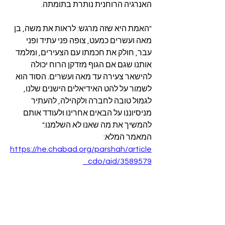
האנרגיה הרוחנית נותרת בתומתה.
"האמת היא שזה מרגש: לראות את משה, בן 
מאה ועשרים כמעט, צופה פני עתיד ופני 
עבר, חולק את חכמתו עם הצעירים, ומלמד 
אותנו שגם אם הגוף מזדקן הרוח יכולה 
להישאר צעירה עד מאה ועשרים. הסוד הוא 
לשמור על להט האידיאלים הישנים שלנו, 
לגמול טובה לחברה ולקהילה, להעתיר 
מניסיוננו על הבאים אחרינו ולעודד אותם 
להמשיך את מה שאנו לא השלמנו."
המאמר המלא: 
https://he.chabad.org/parshah/article
_cdo/aid/3589579
תמונה: פסל "משה" (באיטלקית: Mosè), 
מיכאל אנג'לו, 1513-1515
בזיליקת סן פייטרו אין וינקולי, רומא, באיטליה