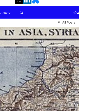
הרשמה
בלוג
All Posts
All Posts
בלוג
טיולים
סיורים
הרצאות
בחירות
סמל מסכם
השבוע
שישי בוקר
עם ניר
פרשת
השבוע של
ניר