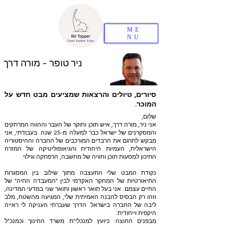
ME
NU
ניר טופר - מורה דרך
סיורים, טיולים והרצאות שמציעים מבט חדש על
המוכר.
שלום,
אני ניר, מורה דרך, איש תוכן וחוקר של העבר וההווה המרתקים
והמסקרנים של ישראל כבר למעלה מ-25 שנה. בעבודתי, אני
מבקש לתרגם את הרבדים המורכבים של החברה וההיסטוריה
הישראלית, העמיות היהודית והגיאופוליטיקה של המזרח
התיכון למסעות תוכן וחוויה של מחשבה, הרפתקה וגילוי.
נקודת המבט שלי התעצבה מתוך שילוב בין המסגרות
התיאורטיות של המחקר האקדמי לבין "המעבדה החיה" של
החיים עצמם. אני בעל תואר ראשון ותואר שני במדעי המדינה,
וזהו רק הבסיס להבנה האמיתית שלי, המגיעה מהשטח, מלב
ליבה של החברה בישראל. הדרך שעברתי העניקה לי ראייה
היקפית וייחודית:
מבפנים החוצה: כיועץ למנכלי"ת משרד החינוך וכמנכ"ל