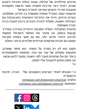
מרכזים קהילתיים של קהילות שונות בעלות תרביות ורקעים
שונים, ראיתי כיצד מדיניות לאומית ואופי הרשות המקומיות
מעצבות את חיי היומיום ואת פני החברה בישראל.
מהשטח עצמו: כמנכ"ל עמותה המגשרת בין יהודים, מוסלמים,
נוצרים ודרוזים, חייתי את ההיכרות היומיומית והאינטימית עם
הקהילות השונות, ופעלתי ליצירת חיבורים ביניהן לטובת בניית
חברה משותפת.
מהזווית הגלובלית: כשליח הסוכנות היהודית בארה"ב וכמדריך
קבוצות בעולם, אני מחבר את הסיפור הישראלי המקומי
לנרטיב היהודי הרחב יותר, כמו גם חוקר באותה סקרנות
עמוקה גם חברות ומרקמים חברתיים-פוליטיים ברחבי העולם.
מקום הוא לא רק נקודה על המפה; הוא סיפור שמורכב
מאנשים ומשילוב של עבר עם הווה. המסעות המשמעותיים
ביותר הם אלו שחורגים מעבר לפני השטח, ומעבר לכאן ועכשיו.
אני מזמין אתכם להצטרף אליי למסע,
ניר
👈הצטרפו לאחד הערוצים (השקטים) שלי - חברה, תרבות
והיסטוריה:
טלגרם:
nirtopper.com/telegram-channel
וואטסאפ:
nirtopper.com/whatsapp-channel