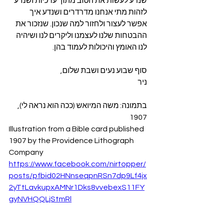
שנדע לעשות את הטוב מתוך ערכיות ושנדע 
לזהות מתי אנחנו מדרדרים ושנדע איך 
אפשר לעצור ולחזור למה שנכון. שנזכור את 
ההבטחות שלנו לעצמנו וליקרים לנו ושיהיה 
לנו האומץ והיכולות לעמוד בהן.
סוף שבוע נעים ושבת שלום,
ניר
בתמונה: משה המיואש (ככה הוא נראה לי), 
1907
Illustration from a Bible card published 
1907 by the Providence Lithograph 
Company
https://www.facebook.com/nirtopper/
posts/pfbid02HNnseqpnRSn7dp9Lf4jx
2yTtLavkupxAMNr1Dks8vvebexS11FY
gyNVHQQLjStmRl