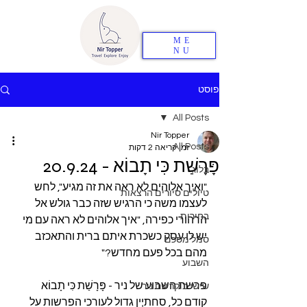
ME
NU
פוסט
All Posts
Nir Topper
All Posts
זמן קריאה 2 דקות
פָּרָשַׁת כִּי תָבוֹא - 20.9.24
בלוג
"ואיך אלוהים לא ראה את זה מגיע", לחש 
טיולים סיורים הרצאות
לעצמו משה כי הרגיש שזה כבר גולש אל 
בחירות
הרהורי כפירה, "איך אלוהים לא ראה עם מי 
יש לו עסק כשכרת איתם ברית והתאכזב 
סמל מסכם
מהם בכל פעם מחדש?"
השבוע
פרשת השבוע של ניר - פָּרָשַׁת כִּי תָבוֹא
שישי בוקר עם ניר
קודם כל, סחתיין גדול לעורכי הפרשות על 