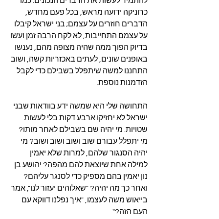
להתמיד לעשות את הדברים הנכונים. כמו 
כרוניקה ידועה מראש, בכל פעם מחדש, 
הדברים חוזרים על עצמם; בני ישראל קיבלו 
על עצמם התחייבות, לא לקח הרבה זמן ועשו 
בדיוק הפוך ממה שהיה מצופה מהם, נענשו 
באופנים שונים, לעתים באכזריות קשה, ושוב 
התחננו למשה שיתפלל בשבילם כדי לקבל 
הזדמנות נוספת.
התחושה שלי היא שמשה ידע בוודאות שבני 
ישראל לא יחזיקו ארבע דקות בלי לעשות 
שטויות. מי יהיה שם בשבילם לאחר מותו? 
מי יתפלל עבורם שוב ושוב ושוב ושוב? מי 
יהיה הסנגור שלהם, למרות שלא יאמין 
למילה אחת שיוצאת להם מהפה? יהושע בן 
נון יאמין בהם מספיק כדי לסנגר עליהם? 
ואחר כך מה יהיה? "שאלוהים יעזור לנו", אמר 
בייאוש משה לעצמו, "איך נפלנו דווקא עם 
העם הזה?"