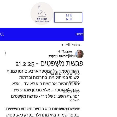
ME
NU
פוסט
All Posts
Nir Topper
All Posts
זמן קריאה 2 דקות
פרשת מִשְׁפָּטִים - 21.2.25
בלוג
הקוד הסמוי של המספר ארבעים: זמן כמנוף 
טיולים סיורים הרצאות
לשינוי במיתולוגיה, בתרבות ובדתות 
בחירות
האברהמיות. ארבעים הוא לא יעד – אלא 
דרך. לא מספר – אלא מנגנון שמניע שינוי.
סמל מסכם
"פרשת השבוע של ניר" - פרשת מִשְׁפָּטִים
השבוע
פרשת משפטים היא פרשת השבוע השישית 
שישי בוקר עם ניר
בספר שמות, היא מתחילה בפרק כ"א, פסוק 