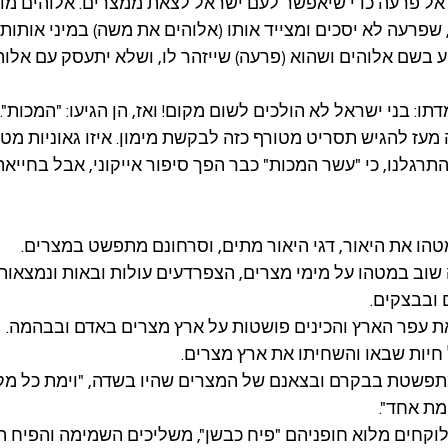
ל פרעה כדי שיאפשר לעם ישראל לצאת ממצרים. אלוהים מודי
שפרעה לא יסכים ומצייד אותו (אלוהים את משה) במיני אותות ונ
 בשם אלוהים ושהוא (פרעה) שייזהר לו, ושלא יתעסק עם אלוה
תו: בני ישראל לא הולכים לשום מקום! ואז, הן הגיעו: "המכות".
מעז להגיש תסריט מטורף כזה לבקשת מימון. איזו גאוניות מטורפ
התרגלנו, כי "עשר המכות" כבר הפך סיפור אייקוני, אבל בחייאת, 
טהו את היאור, דגי היאור מתים, וסרחונם מתפשט במצרים.
שוב במטהו על מימי מצרים, הצפרדעים עולות ובאות ונמצאות 
 ובבצקים.
את עפר הארץ והכינים פושטות על ארץ מצרים באדם ובבהמה.
חיות שבאו והשחיתו את ארץ מצרים.
תפשטת בבקרם ובצאנם של המצרים שהיו בשדה, "וימת כל מקנ
מת אחד".
וקחים מלוא חופניהם "פיח כבשן", משליכים השמימה והפיח ה