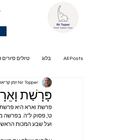
e
All Posts
בלוג
טיולים סיורים 
Nir Topper
זמן קריאה 2 דק
פרשת השבוע של ניר
פָּרָשַׁת וָאֵרָא - 
פרשת וארא היא פרשת ה
ט', פסוק ל"ה. בפרשה 
ועל שבע המכות הראשונ