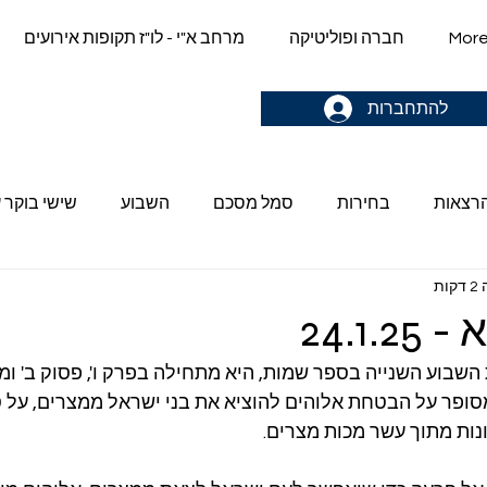
Mor
חברה ופוליטיקה
מרחב א"י - לו"ז תקופות אירועים
gn up & stay in the loop->
להתחברות
הרצאות
בחירות
סמל מסכם
השבוע
שישי בוקר ע
ות
24.1.25
שבוע השנייה בספר שמות, היא מתחילה בפרק ו', פסוק ב' ו
מסופר על הבטחת אלוהים להוציא את בני ישראל ממצרים, על ס
ות מתוך עשר מכות מצרים.