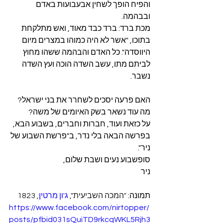
והפיח הופך לשחין אבעבועות באדם 
ובבהמה.
מכת ברד: ברד כבד מאוד, ואש מתלקחת 
בתוכו, "אשר לא היה כמוהו במצרים מיום 
היווסדה". כל האדם והבהמה ששהו מחוץ 
לביתם מתו, עשב השדה הוכה ועץ השדה 
נשבר.
האם פרעה יסכים לשחרר את בני ישראל? 
מה עוד נשאר בשק האיומים של משה?
על כזאת ועוד, חברות וחברים, בשבוע הבא, 
בפרשה הבאה בלי נדר, ב"פרשת השבוע של 
ניר".
סופשבוע נעים ושבת שלום,
ניר
תמונה: 
"המכה השביעית", 
ג'ון מרטין
, 1823
https://www.facebook.com/nirtopper/
posts/pfbid031sQuiTD9rkcqWKL5Rjh3