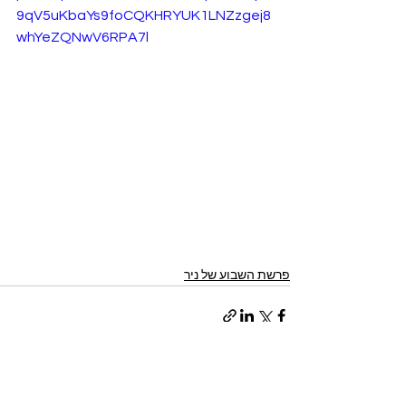
9qV5uKbaYs9foCQKHRYUK1LNZzgej8
whYeZQNwV6RPA7l
פרשת השבוע של ניר
הצג הכול
פוסטים קשורים