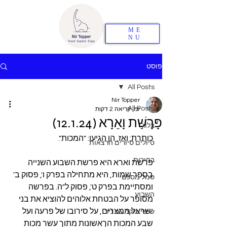
ME
NU
פוסט
All Posts
Nir Topper
All Posts
זמן קריאה 2 דקות
פָּרָשַׁת וָאֵרָא (12.1.24)
בלוג
כותרת: ואז, הן הגיעו: "המכות".
טיולים סיורים הרצאות
בחירות
פרשת וארא היא פרשת השבוע השנייה 
בספר שמות, היא מתחילה בפרק ו', פסוק ב' 
סמל מסכם
ומסתיימת בפרק ט', פסוק ל"ה. בפרשה 
השבוע
מסופר על הבטחת אלוהים להוציא את בני 
ישראל ממצרים, על סירובו של פרעה ועל 
שישי בוקר עם ניר
שבע המכות הראשונות מתוך עשר מכות 