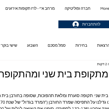
Mor
חברה ופוליטיקה
מרחב א"י - לו"ז תקופות אירועים
gn up & stay in the loop->
להתחברות
הרצאות
בחירות
סמל מסכם
השבוע
שישי בוקר ע
ות
מתקופת בית שני ומהתקופה
ית שני. תקופה סוערת ומלאת תהפוכות, שסופה בחורבן בית 
ב