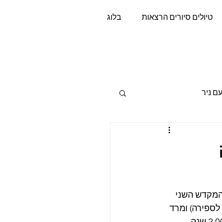
טיולים סיורים הרצאות
בלוג
si
ם ניר
המקדש השני 
שנת 70 לספירה. רובנו גדלנו על התפיסה שמרד החורבן ("המרד בגדול" של שנת 70 לספירה) ומרד 
בר כוכבא שהגיע כ-60 שנה אחריו (132-136 לספירה), סימנו את היציאה לגלות של 2,000 שנה, 