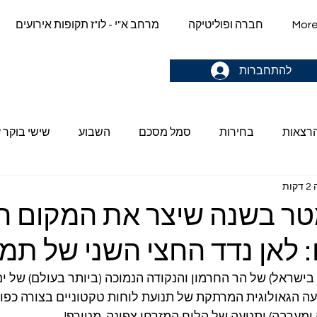
Mor
חברה ופוליטיקה
מרחב א"י - לו"ז תקופות אירועים
gn up & stay in the loop->
להתחברות
הרצאות
בחירות
סמל מסכם
השבוע
שישי בוקר ע
ות
טר בשנה שיצר את המקום ה
: לאן נדד החצי השני של תמ
בישראל) של הר החרמון והנקודה הנמוכה (ביותר בעולם) של י
ה הגאולוגית המרתקת של תנועת לוחות טקטוניים בצורה כפול
ומערבה) ותנועה של הלוח המזרחי צפונה. מטורף!