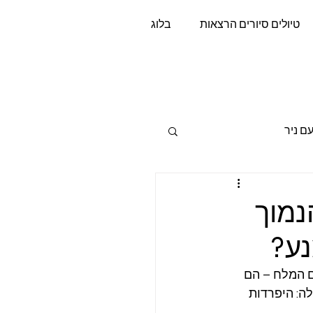
טיולים סיורים הרצאות
בלוג
si
ם ניר
נמוך
נע?
ם המלח – הם 
ה: היפרדות 