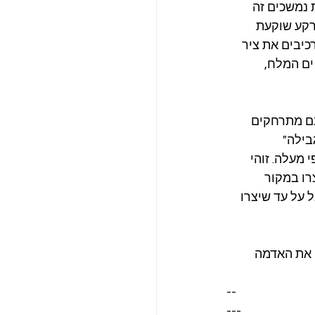
 נמשכים זה 
pull-apart ba) – שקע שבו הקרקע שוקעת 
כיבים את ציר 
ים המלח, 
נם מתרחקים 
ילה" 
פי מעלה. זוהי 
רו במקור 
י מטרים אל על עד שיצרו 
 את האדמה 
--
---