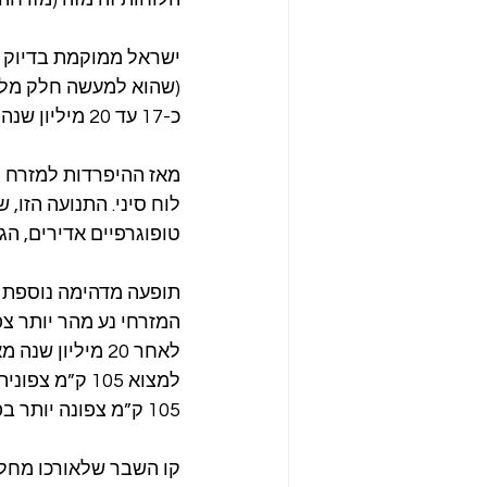
ישראל ממוקמת בדיוק על
(שהוא למעשה חלק מלוח
כ-17 עד 20 מיליון שנה והיא שיצרה את קו השבר הארוך המוכר לנו כ"בקע ים המלח".
מאז ההיפרדות למזרח ול
לוח סיני. התנועה הזו,
טופוגרפיים אדירים, הגל
תופעה מדהימה נוספת ש
לאחר 20 מיליון
למצוא 105 ק”
105 ק”מ צפונה יותר בפונון (ערבית: פינאן Faynan). 
קו השבר שלאורכו מחליקי