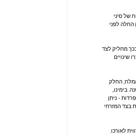
 של סיני 
החלה לפני 
בכך מחליק לצד 
 שינויים 
מלח; החלק 
 יותר צפונה בקצב של כחצי ס”מ בשנה, שזה כ-50 מטר בכל 10,000 שנה. בימינו, 
רדות - ניתן 
את בצד המזרחי 
ית לאורכו. 