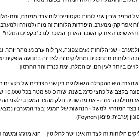
 התפר שבין שני לוחות טקטוניים: לוח ערב ממזרח, ותת-הלוח
 אפריקה) ממערב. היפרדות הלוחות זה מזה (למזרח ולמערב) 
מערב - שני הלוחות נעים צפונה, אך לוח ערב נע מהר יותר, ו
 שבה הלוחות מתחככים ומחליקים זה לצד זה בתנועה אופקית יצרו
ויים ביותר לעין הם: ים המלח, ימת כנרת והר החרמון.
נוצרה היא ההקבלה הגאולוגית בין שני הצדדים של בקע ים ה
המזרחי נע מהר
 שנה מאז תחילת התזוזה - את מה שהיה חלק מהצד המערבי לפני ההיפ
מ צפונית בצד המזרחי. למשל - הנחשות של תמנע (בצד המערבי) נמצ
ם הלוחות זה לצד זה אינו ישר לחלוטין – הוא מזגזג ומשנה זוו