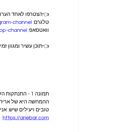
👈הצטרפו לאחד הערוצי
טלגרם: 
egram-channel
וואטסאפ: 
pp-channel
👈תוכן עשיר ומגוון זמ
תמונה 1 - התנתקות הלוחות והתנועה שלהם שיצרה את הטופוגרפיה המוכרת לנו כיום.
ההמחשה היא של אריה ב
טובים ויעילים שיש. אנ
https://ariebar.com