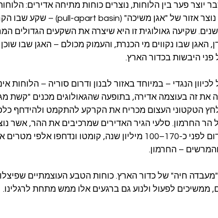
יוצר פער בין הלוחות, נוצרים כוחות מתיחה אדירים: הלוחות
מזה, ובין מקטעי השבר נוצר אזור של "אגן משיכה" (sin
שנים. שקיעה גאולוגית זו היא שיצרה את השקעים הגדולים המר
 האגן שבו נקווים מי הכנרת, והעמוק מכולם – האגן שבו שוכן 
פני היבשות בכדור הארץ.
יוון הנגדי – במיוחד באזור לבנון ודרום סוריה – הלוחות אי
ה את זה בעוצמה אדירה, בתופעה שהגאולוגים מכנים "קשת מגב
restraining ). הלחץ הטקטוני העצום מכריח את הקרקע להתקמט ולהידחף כל
ל הר החרמון. סלעי הגיר האדירים שמרכיבים את ההר, אשר נוצ
בקרקעית ים טתיס הקדום לפני כ-170–100 מיליון שנה, קומטו ונדחפו אלפ
המרשים – החרמון.
מעבדה חיה" של כדור הארץ. כוחות הטבע העוצמתיים שפיצלו
, ממשיכים לפעול ולנוע גם ברגעים אלו ממש מתחת לרגלינו.