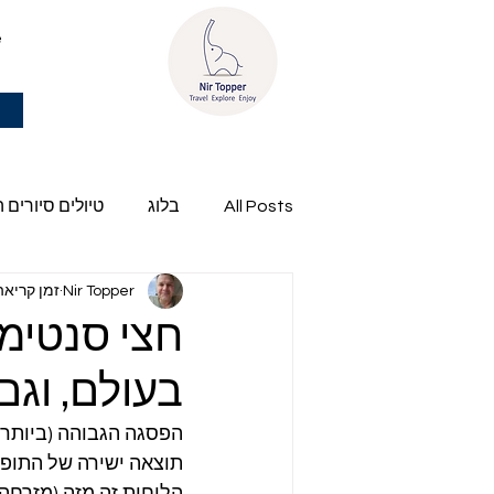
e
All Posts
בלוג
טיולים סיורים 
Nir Topper
זמן קריאה 2 דק
פרשת השבוע של ניר
חצי סנטימ
בעולם, וגם
הפסגה הגבוהה (ביותר 
תוצאה ישירה של התופע
הלוחות זה מזה (מזרחה 