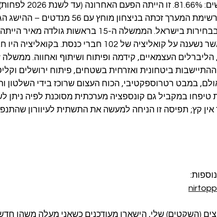
אחוז ההצבעה היה מרשים: .66%
בישראל עלה על 80%. רשימת המערך זכתה בניצחון מוחץ 
רשימה בודדת אי פעם בבחירות בישראל. הממשלה ה-15 בראשות 
לאומי רחבה במיוחד, אשר נשענה על קואליציה של 102 חברי כנסת. בק
הליברלים העצמאיים, קידמה ופיתוח ושיתוף ואחווה. ממשלה זו
תיישבות ביטחונית ואזרחית בשטחים, פיתוח ירושלים וקליטת 
אולם, במבט רטרוספקטיבי, הכוח העצום שרוכז בידי השלטון ו
 טיפחו במקביל גם קונספציה מערכתית מסוכנת לפיה ניתן ל
אין קץ; תפיסה זו הניחה למעשה את התשתית לעיוורון שהתנפץ
וספות:
nirtop
ם (השקטים) שלי, הישארו מעודכנים כשאני מעלה משהו חדש: