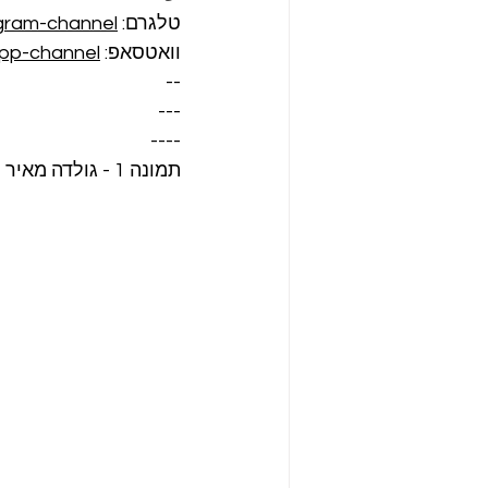
טלגרם: 
egram-channel
וואטסאפ: 
pp-channel
--
---
----
תמונה 1 - גולדה מאיר מצביעה לכנסת ה-7, 1969