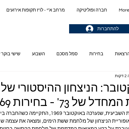
Mor
חברה ופוליטיקה
מרחב א"י - לו"ז תקופות אירועים
gn up & stay in the loop->
להתחברות
הרצאות
בחירות
סמל מסכם
השבוע
שישי בוקר ע
ות
ל 73' - בחירות 1969
מערכת הבחירות לכנסת השביעית, שנערכה באוקטובר 1969, התק
פוריית הניצחון של מלחמת ששת הימים, ומצאה את עצמה שר
וגוברת על רקע המציאות המדממת של מלחמת ההתשה בחזית ת