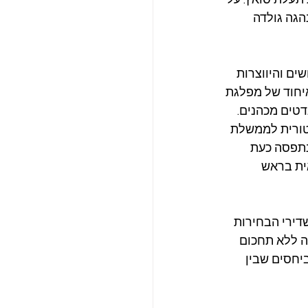
פברואר 1969, תפסה את ההנהגה גולדה 
ם והיווצרות 
יחוד של מפלגת 
שיצר כוח אלקטורלי ופוליטי חסר תקדים שהחל את המרוץ עם 63 מנדטים מכהנים. 
טורית לממשלת 
תפסה כעת 
ן בן ה-83 בחר לרוץ עצמאית בראש 
תשדירי הבחירות 
ה ללא תחכום 
יחסים שבין 