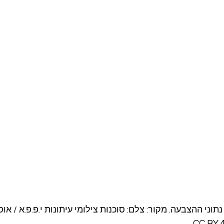
ורישום נתוני ההצבעה. מקור: צלם: סוכנות צילומי עיתונות י.פ.פ.א / אוס