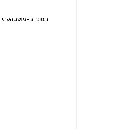
תמונה 3 - מושב הפתיחה החגיגי של הכנסת, 17.11.1969. מקור: אתר הכנסת. צילום: משה מילנר, לע"מ