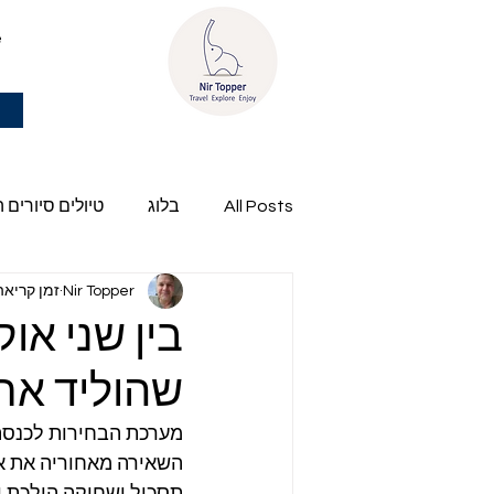
e
All Posts
בלוג
טיולים סיורים 
Nir Topper
זמן קריאה 2 דק
פרשת השבוע של ניר
שהוליד את המחדל ש
השאירה מאחוריה את או
תסכול ושחיקה הולכת 