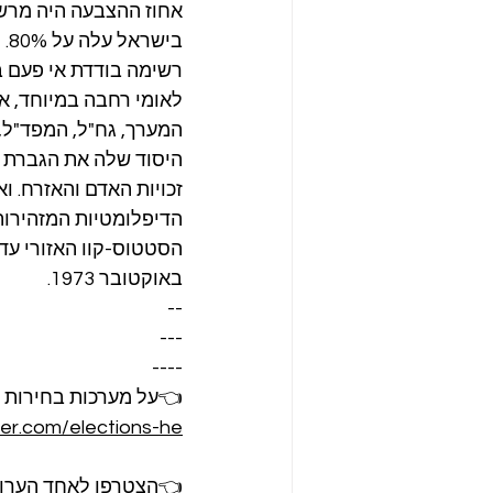
המערך, גח"ל, המפד"ל, 
היסוד שלה את הגברת הה
זכויות האדם והאזרח. ו
הדיפלומטיות המזהירות
הסטטוס-קוו האזורי עד 
באוקטובר 1973.
--
---
----
👈על מערכות בחירות נ
per.com/elections-he
👈הצטרפו לאחד הערוצי