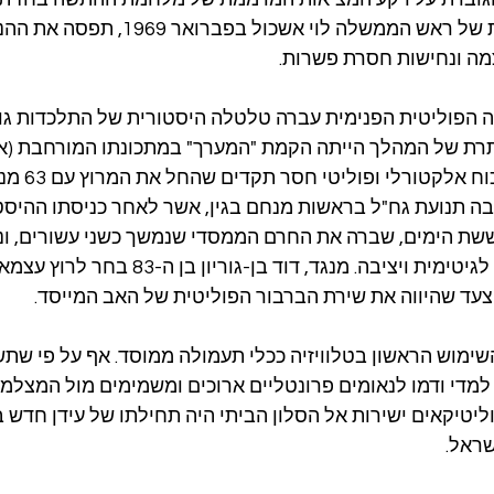
רקע פטירתו הפתאומית של ראש הממשלה לוי אשכול ב
מה ונחישות חסרת פשרות.
הפוליטית הפנימית עברה טלטלה היסטורית של התלכדות גושי
תרת של המהלך הייתה הקמת "המערך" במתכונתו המורחבת (א
העבודה ומפ"ם), 
צבה תנועת גח"ל בראשות מנחם בגין, אשר לאחר כניסתו ההיס
ת הימים, שברה את החרם הממסדי שנמשך כשני עשורים, ונ
כאלטרנטיבה שלטונית לגיטימית ויציבה. מנגד, דוד בן-גוריו
עד שהיווה את שירת הברבור הפוליטית של האב המייסד.
1969 נעשה השימוש הראשון בטלוויזיה ככלי תעמולה ממוסד. אף על פי ש
 למדי ודמו לנאומים פרונטליים ארוכים ומשמימים מול המצלמ
וליטיקאים ישירות אל הסלון הביתי היה תחילתו של עידן חדש ב
שראל.