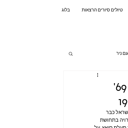
טיולים סיורים הרצאות
בלוג
si
ם ניר
בין שני אוקטובר: הניצחון ההיסטורי של 69'
יימה כשהחברה בישראל כבר 
ויה בתחושת 
עלת סואץ. על 