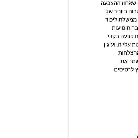
81. זו הייתה הפעם האחרונה (עד לשנת 2026 לפחות) שאחוז ההצבעה 
עם 56 מנדטים – ההישג הגבוה ביותר של 
גולדה מאיר הייתה ממשלת ליכוד 
ואליציה היו חברות סיעות 
 קבעה בקווי 
עלייה, ועיגון 
ההצלחות 
שמר את 
 לרסיסים 