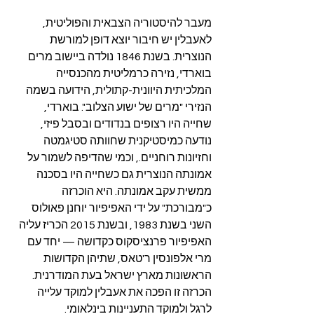
מעבר להיסטוריה הצבאית והפוליטית, 
לאעבלין יש חיבור יוצא דופן למורשת 
הנוצרית. בשנת 1846 נולדה ביישוב מרים 
בוארדי, נזירה כרמליטית מהכנסייה 
המלכיתית היוונית-קתולית, הידועה בשמה 
הנזירי "מרים של ישוע הצלוב". בוארדי, 
שחייה היו רצופים בנדודים ובסבל פיזי, 
נודעה כמיסטיקנית שחוותה סטיגמטה 
וחזיונות רוחניים., וכמי שהדיפה לשמור על 
אמונתה הנוצרית גם כשחייה היו בסכנה 
ממשית עקב אמונתה. היא הוכרזה 
כ"מבורכת" על ידי האפיפיור יוחנן פאולוס 
השני בשנת 1983, ובשנת 2015 הכריז עליה 
האפיפיור פרנציסקוס כקדושה — יחד עם 
מרי אלפונסין ר'טאס, שתיהן הקדושות 
הראשונות מארץ ישראל בעת המודרנית. 
הכרזה זו הפכה את אעבלין למוקד עלייה 
לרגל ולמוקד התעניינות בינלאומי.