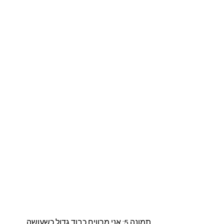
תמונה 5: אני מרוויח כבוד גדול כשעושה 