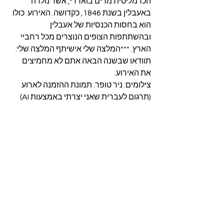
הכרמליטית מרים בוארדי, אשר נולדה 
באעבלין בשנת 1846, כקדושה. האירוע  כולו 
הוא בחסות הכנסיות של אעבלין 
ובהשתתפות הצופים הנוצרים מכל רחביי 
הארץ. ***המלצה שלי אישיתף 
המלצה שלי: 
תוודאו שבשנה הבאה אתם לא מחמיצים 
את האירוע.
צילומים: ניר טופר. תמונת ההזמנה לארוע 
(תרגום לעברית שאני יצרתי באמצעות AI)