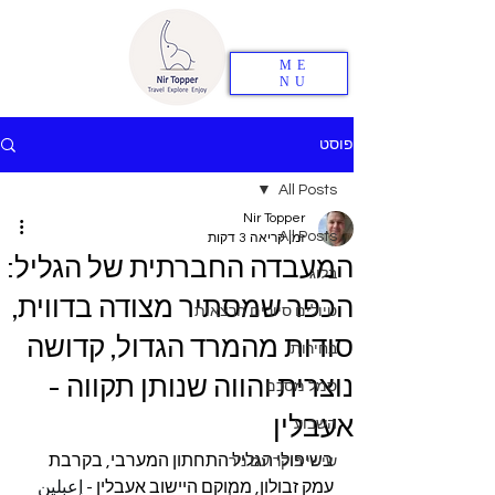
ME
NU
פוסט
All Posts
Nir Topper
All Posts
זמן קריאה 3 דקות
המעבדה החברתית של הגליל:
בלוג
הכפר שמסתיר מצודה בדווית,
טיולים סיורים הרצאות
סודות מהמרד הגדול, קדושה
בחירות
נוצרית והווה שנותן תקווה -
סמל מסכם
אעבלין
השבוע
בשיפולי הגליל התחתון המערבי, בקרבת 
שישי בוקר עם ניר
עמק זבולון, ממוקם היישוב אעבלין - 
إعبلين