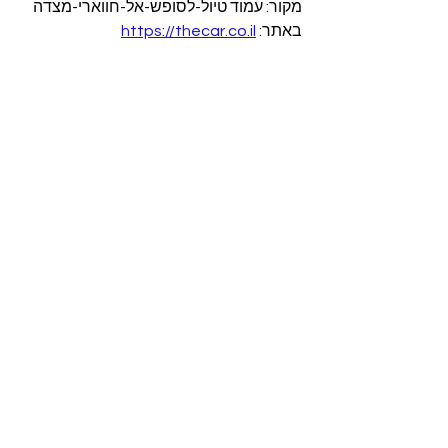
מקור: עמוד טיול-לסופש-אל-חווארי-מצדה 
באתר: 
https://thecar.co.il
#nir_topper
#tourguide
#history
#society
#culture
#israel
#travel
#tourism
#archaeology
#geology
#nature
#deadsea
#lake
#prehistory
#landscape
#science
#middleeast
#ניר_טופר
#climate
#environment
#היסטוריה
#חברה
#תרבות
#ישראל