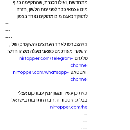
מתחדשת, ואילו הכנרת, שהתקיימה כגוף 
מים עצמאי כבר לפני ימת הלשון, חזרה 
לתפקד כאגם מים מתוקים נפרד בצפון.
--
---
----
👈הצטרפו לאחד הערוצים (השקטים) שלי, 
הישארו מעודכנים כשאני מעלה משהו חדש:
טלגרם: 
nirtopper.com/telegram-
channel
וואטסאפ: 
nirtopper.com/whatsapp-
channel
👈תוכן עשיר ומגוון זמין עבורכןם אצלי 
בבלוג; היסטוריה, חברה ותרבות בישראל:
nirtopper.com/he
--
---
----