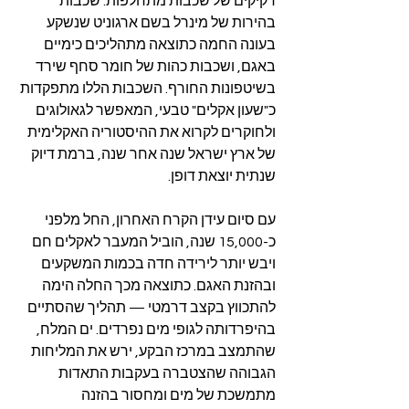
דקיקים של שכבות מתחלפות: שכבות 
בהירות של מינרל בשם ארגוניט שנשקע 
בעונה החמה כתוצאה מתהליכים כימיים 
באגם, ושכבות כהות של חומר סחף שירד 
בשיטפונות החורף. השכבות הללו מתפקדות 
כ"שעון אקלים" טבעי, המאפשר לגאולוגים 
ולחוקרים לקרוא את ההיסטוריה האקלימית 
של ארץ ישראל שנה אחר שנה, ברמת דיוק 
שנתית יוצאת דופן.
עם סיום עידן הקרח האחרון, החל מלפני 
כ-15,000 שנה, הוביל המעבר לאקלים חם 
ויבש יותר לירידה חדה בכמות המשקעים 
ובהזנת האגם. כתוצאה מכך החלה הימה 
להתכווץ בקצב דרמטי — תהליך שהסתיים 
בהיפרדותה לגופי מים נפרדים. ים המלח, 
שהתמצב במרכז הבקע, ירש את המליחות 
הגבוהה שהצטברה בעקבות התאדות 
מתמשכת של מים ומחסור בהזנה 