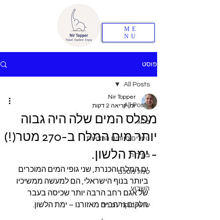
ME
NU
פוסט
All Posts
Nir Topper
All Posts
זמן קריאה 2 דקות
מפלס המים שלה היה גבוה
בלוג
יותר מים המלח ב-270 מטר(!)
טיולים סיורים הרצאות
- ימת הלשון.
בחירות
ים המלח והכנרת, שני גופי המים המוכרים 
סמל מסכם
ביותר בנוף הישראלי, הם למעשה ממשיכיו 
השבוע
של אגם רחב הרבה יותר שכיסה בעבר 
חלקים נרחבים מאזורנו – ימת הלשון.
שישי בוקר עם ניר