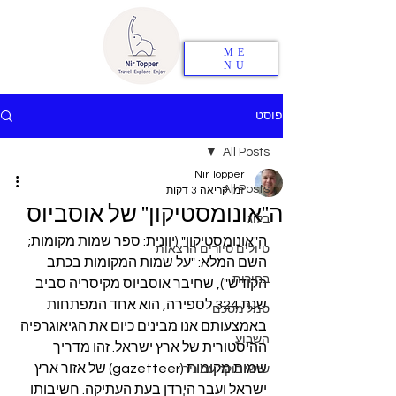
ME
NU
פוסט
All Posts
Nir Topper
All Posts
זמן קריאה 3 דקות
ה"אונומסטיקון" של אוסביוס
בלוג
ה"אונומסטיקון" (יוונית: ספר שמות מקומות; 
טיולים סיורים הרצאות
השם המלא: "על שמות המקומות בכתב 
בחירות
הקודש"), שחיבר אוסביוס מקיסריה סביב 
שנת 324 לספירה, הוא אחד המפתחות 
סמל מסכם
באמצעותם אנו מבינים כיום את הגיאוגרפיה 
השבוע
ההיסטורית של ארץ ישראל. זהו מדריך 
שמות מקומות (gazetteer) של אזור ארץ 
שישי בוקר עם ניר
ישראל ועבר הירדן בעת העתיקה. חשיבותו 