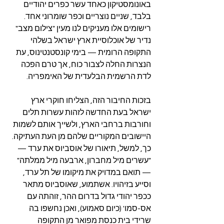
באונומסטיקון כאחד עשר כפרים יהודיים 
בלבד, שניים נוצריים וכפר שומרוני אחד. 
רישומים אלו מעניקים לנו מעין "צילום מצב" 
נדיר של אוכלוסיית ארץ ישראל בשלהי 
התקופה הרומית — בימי קונסטנטינוס, עת 
הנצרות החלה לצבור כוח, אך טרם הפכה 
לדת הרשמית הבלעדית של האימפריה.
בזכות החיבור הזה, הצליחו חוקרי ארץ 
ישראל בעת החדשה לזהות עשרות תלים 
וחורבות ברחבי הארץ, ולשייך אותם לשמות 
היישובים המקוריים שלהם מן העת העתיקה. 
כך, למשל, תיאורו של אוסביוס את ערד — 
"עשרים מיל מחברון, ארבעה מיל ממלתה" 
— תואם במדויק את מיקומו של תל ערד, 
וסייע בזיהויו. אשתמוע, שאוסביוס מתאר 
ככפר יהודי גדול בדרום ההר, זוהתה עם 
אס-סמו' (כיום סאמוע), ואכן נחשפו בה 
שרידי בית כנסת מפואר מן התקופה 