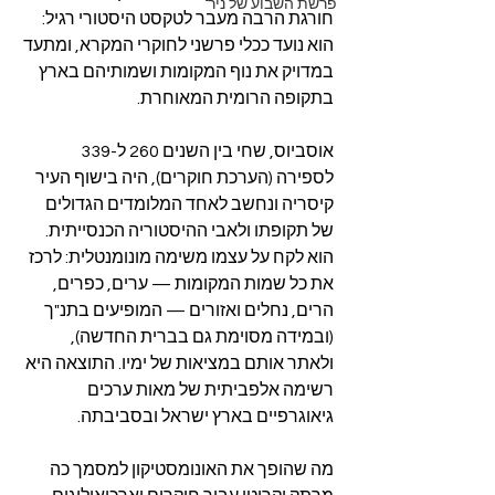
פרשת השבוע של ניר
חורגת הרבה מעבר לטקסט היסטורי רגיל: 
הוא נועד ככלי פרשני לחוקרי המקרא, ומתעד 
במדויק את נוף המקומות ושמותיהם בארץ 
בתקופה הרומית המאוחרת.
אוסביוס, שחי בין השנים 260 ל-339 
לספירה (הערכת חוקרים), היה בישוף העיר 
קיסריה ונחשב לאחד המלומדים הגדולים 
של תקופתו ולאבי ההיסטוריה הכנסייתית. 
הוא לקח על עצמו משימה מונומנטלית: לרכז 
את כל שמות המקומות — ערים, כפרים, 
הרים, נחלים ואזורים — המופיעים בתנ"ך 
(ובמידה מסוימת גם בברית החדשה), 
ולאתר אותם במציאות של ימיו. התוצאה היא 
רשימה אלפביתית של מאות ערכים 
גיאוגרפיים בארץ ישראל ובסביבתה.
מה שהופך את האונומסטיקון למסמך כה 