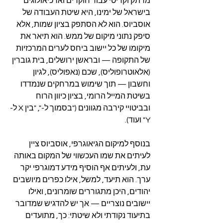
מרתק וקריטי עבור חוקרים וארכיאולוגים 
בישראל של ימינו, היא שיטת העבודה של 
אוסביוס. הוא לא הסתפק בציון שמות, אלא 
סיפק נתוני מיקום של ממש. הוא תיאר את 
מיקומו של כל יישוב ביחס לערים המרכזיות 
של התקופה — ובראשן ירושלים, בית גוברין 
(אלאוטרופוליס), שכם (נאפוליס), לגיון 
וחשבון — תוך שימוש במרחקים שנמדדו 
בשיטת המייל הרומי, בציון כיוון הרוח 
ובביטויי קירבה מגוונים ("בסמוך ל-", "בין X ל-
Y" ועוד).
בנוסף למיקום הגיאוגרפי, אוסביוס ציין 
לעיתים את שמו העכשווי של המקום באותה 
עת, ולעיתים אף הוסיף מידע דמוגרפי יקר 
ערך. הוא תיעד, למשל, אילו כפרים מיושבים 
יהודים, היכן מתגוררים שומרונים, ואילו 
יישובים נוצריים — אך יש להדגיש שמדובר 
בתיעוד נקודתי ולא שיטתי: כך, מתועדים 