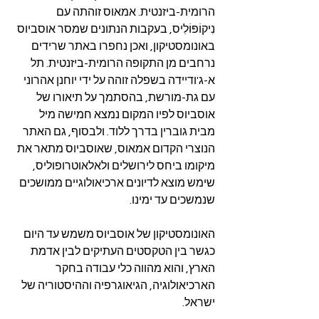
הרומית-ביזנטית. אמאוס זוהתה עם 
נִיקוֹפּוֹלִיס, בעקבות הנתונים שמסר אוסביוס 
באונומסטיקון, ואכן נחפרו באתר שרידים 
נרחבים מן התקופה הרומית-ביזנטית. תל 
א-ג'ודיידה בשפלה זוהה על ידי יוחנן אהרוני 
עם גת-מורשת, בהסתמך על תיאורו של 
אוסביוס לפיו המקום נמצא חמישה מיל 
מבית גוברין בדרך ללוד. ולבסוף, גם האתר 
הנוצרי הקדום אמאוס, שאוסביוס מתאר את 
מיקומו ביחס לירושלים ולאלאוטרופוליס, 
שימש מוצא לדיונים ארכיאולוגיים ממושכים 
שנמשכים עד ימינו.
האונומסטיקון של אוסביוס משמש עד היום 
כגשר בין הטקסטים העתיקים לבין אדמת 
הארץ, והוא מהווה כלי עבודה בחקר 
הארכיאולוגיה, הגיאוגרפיה וההיסטוריה של 
ישראל.