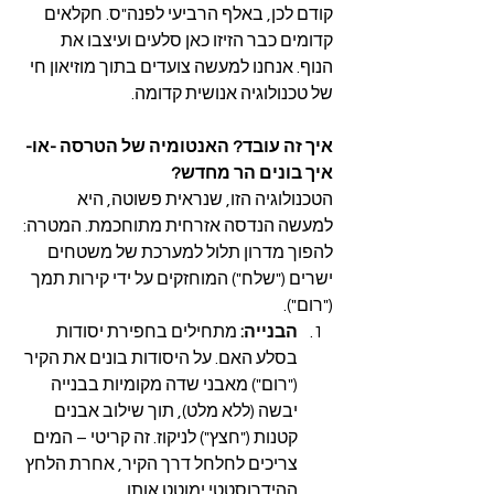
קודם לכן, באלף הרביעי לפנה"ס. חקלאים 
קדומים כבר הזיזו כאן סלעים ועיצבו את 
הנוף. אנחנו למעשה צועדים בתוך מוזיאון חי 
של טכנולוגיה אנושית קדומה.
איך זה עובד? האנטומיה של הטרסה -או- 
איך בונים הר מחדש?
הטכנולוגיה הזו, שנראית פשוטה, היא 
למעשה הנדסה אזרחית מתוחכמת. המטרה: 
להפוך מדרון תלול למערכת של משטחים 
ישרים ("שלח") המוחזקים על ידי קירות תמך 
("רום").
הבנייה:
 מתחילים בחפירת יסודות 
בסלע האם. על היסודות בונים את הקיר 
("רום") מאבני שדה מקומיות בבנייה 
יבשה (ללא מלט), תוך שילוב אבנים 
קטנות ("חצץ") לניקוז. זה קריטי – המים 
צריכים לחלחל דרך הקיר, אחרת הלחץ 
ההידרוסטטי ימוטט אותו.