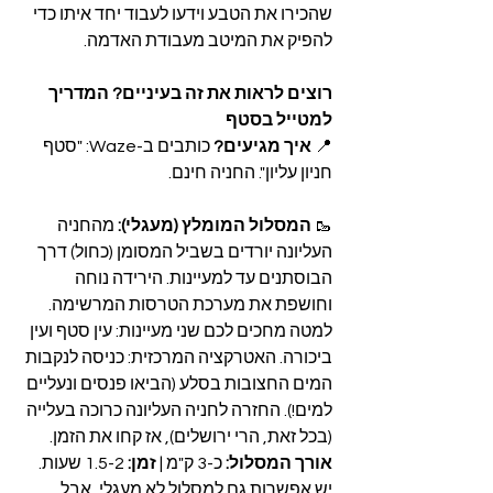
שהכירו את הטבע וידעו לעבוד יחד איתו כדי 
להפיק את המיטב מעבודת האדמה.
רוצים לראות את זה בעיניים? המדריך 
למטייל בסטף
📍 
איך מגיעים?
 כותבים ב-Waze: "סטף 
חניון עליון". החניה חינם.
🥾 
המסלול המומלץ (מעגלי):
 מהחניה 
העליונה יורדים בשביל המסומן (כחול) דרך 
הבוסתנים עד למעיינות. הירידה נוחה 
וחושפת את מערכת הטרסות המרשימה. 
למטה מחכים לכם שני מעיינות: עין סטף ועין 
ביכורה. האטרקציה המרכזית: כניסה לנקבות 
המים החצובות בסלע (הביאו פנסים ונעליים 
למים!). החזרה לחניה העליונה כרוכה בעלייה 
(בכל זאת, הרי ירושלים), אז קחו את הזמן. 
אורך המסלול:
 כ-3 ק"מ | 
זמן:
 1.5-2 שעות.
יש אפשרות גם למסלול לא מעגלי, אבל 