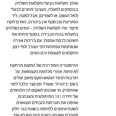
עולם: חקלאות הבעל וחקלאות השלחין. 
בבוסתנים למעלה, העצים "מחכים לבעל" 
(לאל הגשם, או לשמיים), אבל למטה, ליד 
המעיינות (עין סטף ועין ביכורה), האדם לוקח 
פיקוד. זוהי חקלאות השלחין – המים נשלחים 
בתעלות בכוח הכבידה. בסטף פיתחו את 
השיטה לרמת אמנות, עם בריכות אגירה 
שנסתמות ונפתחות לפי הצורך ולפי רצון 
החקלאים לעוצמת זרם המים.
ההיסטוריה המודרנית של המקום מרתקת 
לא פחות. אחרי מלחמת העצמאות, על 
חורבות הכפר הנטוש הוקם מושב עולים 
בשם "ביכורה", ששרד זמן קצר בלבד לפני 
שהתפרק. מי שנכנסו לואקום היו הלוחמים 
של יחידה 101 המיתולוגית והצנחנים, 
שהפכו את הטרסות והבתים הנטושים 
לשטח אימונים ללוחמה בשטח בנוי. חלק 
מההרס שאנחנו רואים היום הוא לא שיני 