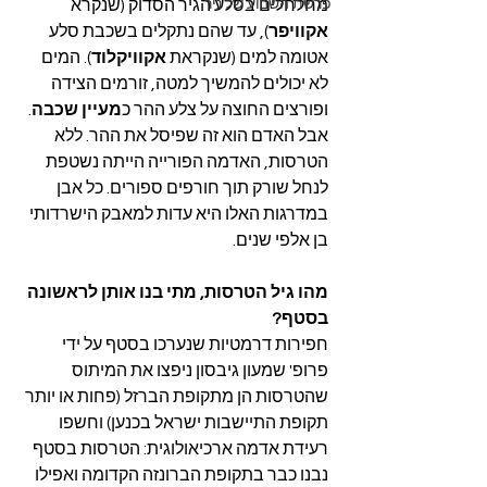
פרשת השבוע של ניר
מחלחלים בסלע הגיר הסדוק (שנקרא 
אקוויפר
), עד שהם נתקלים בשכבת סלע 
אטומה למים (שנקראת 
אקוויקלוד
). המים 
לא יכולים להמשיך למטה, זורמים הצידה 
ופורצים החוצה על צלע ההר כ
מעיין שכבה
. 
אבל האדם הוא זה שפיסל את ההר. ללא 
הטרסות, האדמה הפורייה הייתה נשטפת 
לנחל שורק תוך חורפים ספורים. כל אבן 
במדרגות האלו היא עדות למאבק הישרדותי 
בן אלפי שנים.
מהו גיל הטרסות, מתי בנו אותן לראשונה 
בסטף?
חפירות דרמטיות שנערכו בסטף על ידי 
פרופ' שמעון גיבסון ניפצו את המיתוס 
שהטרסות הן מתקופת הברזל (פחות או יותר 
תקופת התיישבות ישראל בכנען) וחשפו 
רעידת אדמה ארכיאולוגית: הטרסות בסטף 
נבנו כבר בתקופת הברונזה הקדומה ואפילו 