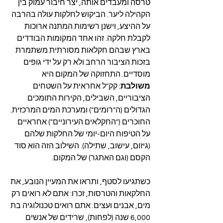
טרסה ומעבדים אותה, יצר חיבור עמוק בין 
הקהילה ליער. הביקוש לחלקות עולה בהרבה 
על ההיצע, וישנן רשימות המתנה ארוכות 
לקבלת חלקה. זהו אחד המקומות הבודדים 
בארץ שבהם חקלאות מסורתית משתמרת 
בזכות הציבור הרחב ולא רק על ידי גופים 
מוסדיים. התחזוקה של המקום היא 
משולבת
: קק"ל אחראית על השטחים 
הציבוריים, השבילים, הקירות התומכים 
הגדולים (ה"רומים") ומערכת המים המרכזית. 
החוכרים ("החקלאים העירוניים") אחראיים 
על הטיפוח היום-יומי של החלקות שלהם 
(גיזום, עישוב, שתילה). השילוב הזה הוא סוד 
הקסם (וגם האתגר) של המקום.
כשתגיעו לסטף, ותראו את המעיין הנובע, את 
החלקאות והטרסות, זכרו: אתם לא רואים רק 
מים, אבנים ועצים. אתם רואים טכנולוגיה בת 
6,000 שנה (לפחות), שרידים של אנשים 