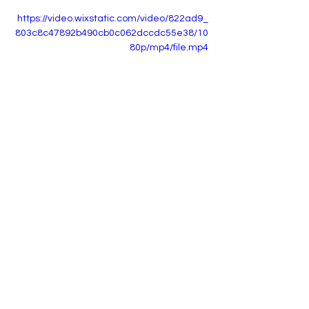
https://video.wixstatic.com/video/822ad9_
803c8c47892b490cb0c062dccdc55e38/10
80p/mp4/file.mp4