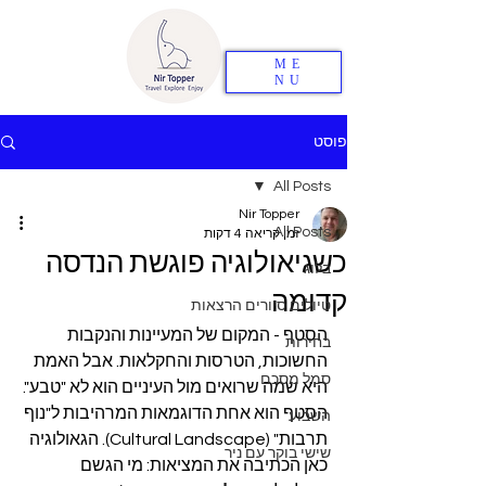
ME
NU
פוסט
All Posts
Nir Topper
All Posts
זמן קריאה 4 דקות
כשגיאולוגיה פוגשת הנדסה
בלוג
קדומה
טיולים סיורים הרצאות
הסטף - המקום של המעיינות והנקבות 
בחירות
החשוכות, הטרסות והחקלאות. אבל האמת 
סמל מסכם
היא שמה שרואים מול העיניים הוא לא "טבע". 
הסטף הוא אחת הדוגמאות המרהיבות ל"נוף 
השבוע
תרבות" (Cultural Landscape). הגאולוגיה 
שישי בוקר עם ניר
כאן הכתיבה את המציאות: מי הגשם 