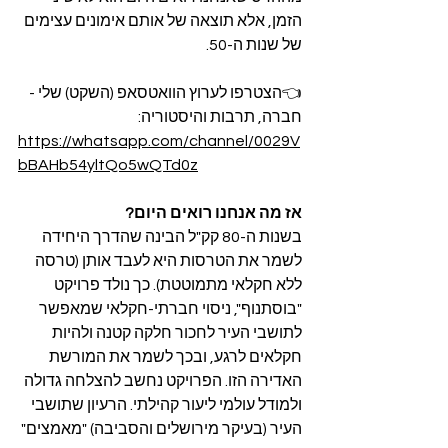
הזמן, אלא תוצאה של אותם אימונים עצימים 
של שנות ה-50.
👈הצטרפו לערוץ הוואטסאפ (השקט) שלי - 
חברה, תרבות והיסטוריה:
https://whatsapp.com/channel/0029V
bBAHb54yltQo5wQTd0z
אז מה אנחנו רואים היום? 
בשנות ה-80 קק"ל הבינה שהדרך היחידה 
לשמר את הטרסות היא לעבד אותן (טרסה 
ללא חקלאי מתמוטטת). כך נולד פרויקט 
"בוסתנוף", ניסוי חברתי-חקלאי שמאפשר 
לתושבי העיר לחכור חלקה קטנה ולהיות 
חקלאים לרגע, ובכך לשמר את המורשת 
האדירה הזו. הפרויקט נחשב להצלחה גדולה 
ולמודל עולמי ליעור קהילתי. הרעיון שתושבי 
העיר (בעיקר מירושלים והסביבה) "מאמצים" 