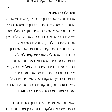
ולהחריב את הקיר מלמטה.
ומה לגבי השם?
אם תחפשו את "סטף" בתנ"ך, לא תמצאו. יש 
הסבורים שהשם הערבי "סטף" משמר בכלל 
מונח חקלאי מהמשנה – "סיטוף", פעולה של 
פציעת פרי התאנה כדי לזרז את הבשלתו, אך 
זוהי השערה בלבד, שנובעת ממראה 
הבוסתנים העתיקים שמכסים את המדרון. 
חבר טוב אמר לי שאולי יש קשר למילה 
סטיפה בערבית המבטאת ערימה הנחת 
דברים על דברים ויצירת סוג של מדרגה (כמו 
מילת הסלנג בעברית שבאה מערבית: 
סטיפת כסף). המקום הזה הוא פסיפס של 
שמות וזכרונות, מתקופת הברונזה ועד הכפר 
הערבי שנכבש במבצע "דני" ב-1948.
הגאונות האמיתית של הסטף מסתתרת 
במים. יש כאן חלוקה ברורה בין שתי תפיסות 