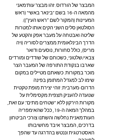
המבצר של הורדוס. זהו מבצר עות'מאני 
מהמאה ה-16 בשם "בינאר באשי" (ראש 
המעיינות (המקור לשם “ראש העין”)). 
הסולטאן סלים השני הקים אותו למטרות 
שליטה ואבטחה על מעבר אפק והקטע של 
הדרך הבינלאומית ממצרים לסוריה (ויה 
מריס), כולל סחורות, נוסעים ודואר 
צבאי/שלטוני, כשכוחם של שודדים ומורדים 
שארבו בנקודת התורפה של המעבר הצר 
מוכר במקורות. כשאתם מטיילים במקום 
שימו לב למגדל המתומן בפינה 
הדרום-מערבית: זוהי יצירת מופת טקטית 
שנועדה להעניק תצפית מקסימלית על 
מקורות הירקון ללא "שטחים מתים". עם זאת, 
במהלך המאה ה-19, ככל שהאימפריה 
העות'מאנית נחלשה והשתנו צורכי הביטחון 
בדרכים, המבצר איבד מחשיבותו 
האסטרטגית וננטש בהדרגה עד שהפך 