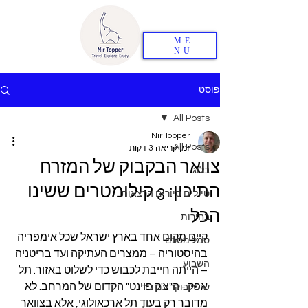
ME
NU
פוסט
All Posts
Nir Topper
All Posts
זמן קריאה 3 דקות
צוואר הבקבוק של המזרח
בלוג
התיכון: 3 קילומטרים ששינו
טיולים סיורים הרצאות
הכל
בחירות
קיים מקום אחד בארץ ישראל שכל אימפריה 
סמל מסכם
בהיסטוריה – ממצרים העתיקה ועד בריטניה 
השבוע
– הייתה חייבת לכבוש כדי לשלוט באזור. תל 
אפק - ה"צ'ק פוינט" הקדום של המרחב. לא 
שישי בוקר עם ניר
מדובר רק בעוד תל ארכאולוגי, אלא בצוואר 