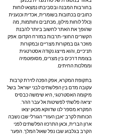
באזור במסגרת שליטה מצרית בכנען. 
בחורבות המבנה ובסביבתו נמצאו לוחות 
כתובים בכתובות בשומרית, אכדית וכנענית 
(כולל לוחות מילון), מכתבים וחותמות, מה 
שהופך את האתר לחשוב ביותר להבנת 
הקשרים החוצי-תרבות במזרח הקדום. אפק 
מוזכר גם במקורות מצריים ובמקורות 
תנ"כיים, והוא מייצג נקודה אסטרטגית 
בצומת דרכים בין מצרים, מסופוטמיה 
וממלכות החיתים.
בתקופת המקרא, אפק הפכה לזירת קרבות 
עקובה מדם בין הפלשתים לבני ישראל. בשל 
מיקומה האסטרטגי, היא שימשה כבסיס 
יציאה פלשתי לפשיטות אל עבר ההר. 
המקרא מספר לנו שדווקא מכאן יצאו 
הכוחות לקרב "אבן העזר" הגורלי שבו נשבה 
ארון הברית, וכאן התרכזו הפלשתים לפני 
הקרב בגלבוע שבו נפל שאול המלך. הפער 