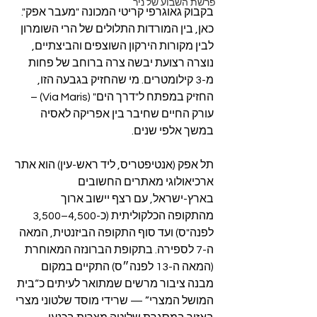
פרשת השבוע של ניר
בקבוק גאוגרפי קריטי המכונה "מעבר אפק". 
כאן, בין המורדות התלולים של הרי השומרון 
לבין מקורות הירקון השוצפים והביצתיים, 
נוצרה רצועת יבשה צרה ברוחב של פחות 
מ-3 קילומטרים. מי שהחזיק בגבעה הזו, 
החזיק במפתח ל"דרך הים" (Via Maris) – 
עורק החיים שחיבר בין אפריקה לאסיה 
במשך אלפי שנים.
תל אפק (אנטיפטריס, ליד ראש-עין) הוא אתר 
ארכיאולוגי מאתרים החשובים 
בארץ-ישראל, עם רצף יישוב ארוך 
מהתקופה הכלקוליתית (כ-4,500–3,500 
לפנה"ס) ועד סוף התקופה הביזנטית, המאה 
ה-7 לספירה. בתקופת הברונזה המאוחרת 
(המאה ה-13 לפנה״ס) התקיים במקום 
מבנה ציבור מרשים שמתואר לעיתים כ“בית 
המושל המצרי” — שרידי מוסד שלטוני מצרי 