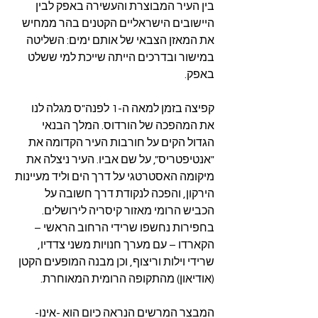
בין העיר המבוצרת והעשירה באפק לבין 
היישובים הישראליים הקטנים בהר ממחיש 
את המאזן הצבאי של אותם ימים: השליטה 
במישור ובדרכים הייתה שייכת למי ששלט 
באפק.
קפיצה בזמן למאה ה-1 לפנה"ס מגלה לנו 
את המהפכה של הורדוס. המלך הבנאי 
הגדול הקים על חורבות העיר הקדומה את 
"אנטיפטריס", על שם אביו. העיר ניצלה את 
מיקומה האסטרטגי על דרך הים וליד מעיינות 
הירקון, והפכה לנקודת דרך חשובה על 
הכביש הרומי מאזור קיסריה לירושלים. 
בחפירות נחשפו שרידי הרחוב הראשי – 
הקארדו – עם מערך חנויות משני צדדיו, 
שרידי וילות וריצוף, וכן מבנה המופעים הקטן 
(אודיאון) מהתקופה הרומית המאוחרת.
המבצר המרשים הנראה כיום הוא -אינו- 