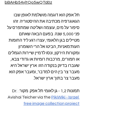
bBAHb54yltQo5wQTd0z
תל אפק הוא דוגמה מושלמת לאופן שבו 
הגאוגרפיה מכתיבה את ההיסטוריה. זהו 
סיפור על מים, עוצמה ושליטה שמתפרס על 
פני 5,000 שנה. בפעם הבאה שאתם 
מטיילים בגן הלאומי, עצרו רגע ליד החומות 
העות'מאניות, הביטו אל הרי השומרון 
ומקורות הירקון, ונסו לדמיין שיירות הגמלים 
או חמורים, מרכבות רומיות או גדודי צבא, 
שעברו בדיוק בנקודה הזו. ארץ ישראל היא 
מעבר צר בין הים למדבר, ומעבר אפק הוא 
מעבר צר בתוך ארץ ישראל.
תמונות 1,2 - גן לאומי תל אפק. מקור: 
Dr. 
Avishai Teicher via the 
PikiWiki - Israel 
free image collection project