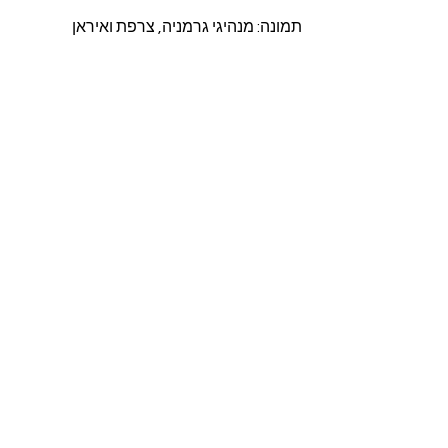
תמונה: מנהיגי גרמניה, צרפת ואיראן
בלוג
הצג הכול
פוסטים קשורים