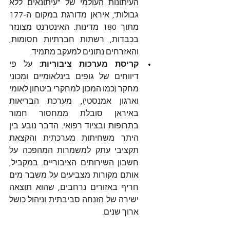
העיתונות העולמי של "עיתונאים ללא 
גבולות", איראן מדורגת במקום ה-177 
מתוך 180 מדינות. האינטרנט מצונזר 
בכבדות, רשתות חברתיות חסומות, 
והאזרחים נתונים למעקב מתמיד.
קריסת מערכות ציבוריות:
 על פי 
דיווחים של גופים בינלאומיים ומכוני 
מחקר (כמו המכון למחקרי ביטחון לאומי 
וארגון אמנסטי), מערכת הבריאות 
באיראן סובלת ממחסור חמור 
בתרופות ובציוד רפואי. הדבר נובע בין 
היתר משחיתות מערכתית והקצאת 
תקציבי עתק למשמרות המהפכה על 
חשבון השירותים הציבוריים. במקביל, 
אותם מקורות מצביעים על משבר מים 
חריף באזורים נרחבים, שהוא תוצאה 
ישירה של הזנחה סביבתית וניהול כושל 
ארוך שנים.