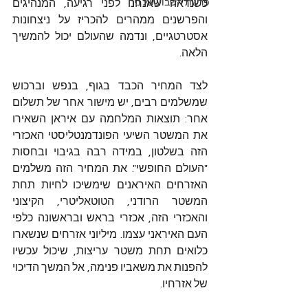
פרשת השבוע של ניר
כשנראה שאנחנו לפני רגיעה, המנהיגים 
והפרשנים ממהרים להכריז על ניצחונות 
אסטרטגיים, ונדמה שהעולם יכול להמשיך 
הלאה.
לצד המחיר הכבד בגוף, בנפש וברכוש 
שמשלמים רבים, יש מישור אחר של תשלום 
אחר: תוצאות המלחמה עם איראן השאירו 
את המשטר השיעי הפונדמנטליסטי האכזרי 
הזה בשלטון, במידה רבה בגיבוי ובחסות 
"העולם החופשי". את המחיר הזה משלמים 
האזרחים האיראנים שימשיכו לחיות תחת 
המשטר הרודני, הטוטאליטרי, הקיצוני 
והאכזרי הזה, אכזרי בראש ובראשונה כלפי 
העם האיראני עצמו. מיליוני אזרחים שנשארו 
כלואים תחת משטר עריצות, שיכול עכשיו 
להפנות את משאביו פנימה, אל המשך הדיכוי 
של אזרחיו.