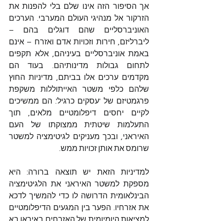
אך הסיפור הזה אינו שלם בלי להפנות את 
הזרקור אל מנהיגי העולם המערבי. הערכים 
האוניברסליים שהם דוגלים בהם – 
ליברליזם, חירות וזכויות אדם ואזרח – אינם 
באמת אוניברסליים בעיניהם, אלא תקפים 
לתחום גבולות מדינותיהם. בעוד הם 
מקדמים ערכים אלו בביתם, מדיניות החוץ 
שלהם כלפי משטר האייתוללות משקפת 
פרגמטיזם של 'עסקים כרגיל'. הם ממשיכים 
לקיים יחסים דיפלומטיים מלאים, תוך 
התעלמות שיטתית ממצוקתו של העם 
האיראני, ובכך מעניקים לגיטימציה למשטר 
שרומס את אותן זכויות ממש.
למדיניות הזאת יש תוצאה ברורה: היא 
מספקת למשטר האיראני את הלגיטימציה 
הבינלאומית הדרושה לו כדי להמשיך לדכא 
את אזרחיו. הפער בין המגעים הדיפלומטיים 
למציאות היומיומית של האזרחים באיראן בא 