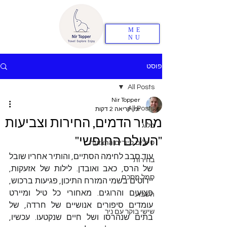
ME
NU
פוסט
All Posts
Nir Topper
All Posts
זמן קריאה 2 דקות
מחיר הדמים, החירות וצביעות
בלוג
"העולם החופשי"
טיולים סיורים הרצאות
עוד סבב לחימה הסתיים, והותיר אחריו שובל 
בחירות
של הרס, כאב ואובדן. לילות של אזעקות, 
סמל מסכם
יירוטים בשמי המזרח התיכון, פגיעות ברכוש, 
פצועים והרוגים. מאחורי כל טיל ומיירט 
השבוע
עומדים סיפורים אנושיים של חרדה, של 
שישי בוקר עם ניר
בתים שנהרסו ושל חיים שנקטעו. עכשיו, 