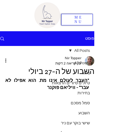
ME
NU
פוסט
All Posts
Nir Topper
All Posts
זמן קריאה 2 דקות
השבוע של ה-27 ביולי
בלוג
"העבר לעולם אינו מת. הוא אפילו לא 
טיולים סיורים הרצאות
עבר" - וויליאם פוקנר
בחירות
סמל מסכם
השבוע
שישי בוקר עם ניר