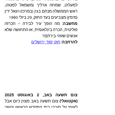
למעלה), שמחה ארליך (משמאל למטה), 
ראש הממשלה מנחם בגין (במרכז) ויגאל ידין 
(מימין) מצביעים בעד החוק, 29 ביולי 1980
מחשבה:
 מה הופך עיר לבירה – הכרזה 
פוליטית, הכרה בינלאומית, או התחושה שלא 
אנשים שזוהי בירתם?
להרחבה:
חוק יסוד: ירושלים
צום תשעה באב, 2 באוגוסט 2025 
(אקטואלי)
 צום תשעה באב מצוין כיום אבל 
לאומי על חורבן בית המקדש הראשון והשני 
ועל אסונות נוספים שאירעו לעם היהודי 