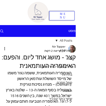
ME
NU
פוסט
All Posts
Nir Topper
All Posts
זמן קריאה 2 דקות
קצר - מושג אחד ליום. והפעם:
בלוג
האימפריה העותמאנית
טיולים סיורים הרצאות
האימפריה העותמאנית, ששמה נגזר משמו 
בחירות
של מייסד השושלת עות'מאן הראשון 
סמל מסכם
(Osman I) – מנהיג נסיכות טורקית 
באנטוליה בסוף המאה ה-13 – שלטה בארץ 
השבוע
ישראל במשך 401 שנה, בין השנים 1516 
שישי בוקר עם ניר
ל-1917. האימפריה הטביעה חותם עמוק על 