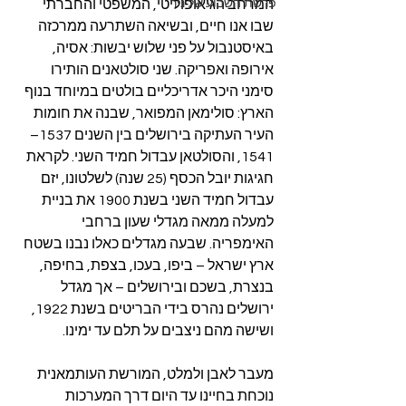
פרשת השבוע של ניר
המרחב הגיאופוליטי, המשפטי והחברתי 
שבו אנו חיים, ובשיאה השתרעה ממרכזה 
באיסטנבול על פני שלוש יבשות: אסיה, 
אירופה ואפריקה. שני סולטאנים הותירו 
סימני היכר אדריכליים בולטים במיוחד בנוף 
הארץ: סולימאן המפואר, שבנה את חומות 
העיר העתיקה בירושלים בין השנים 1537–
1541, והסולטאן עבדול חמיד השני. לקראת 
חגיגות יובל הכסף (25 שנה) לשלטונו, יזם 
עבדול חמיד השני בשנת 1900 את בניית 
למעלה ממאה מגדלי שעון ברחבי 
האימפריה. שבעה מגדלים כאלו נבנו בשטח 
ארץ ישראל – ביפו, בעכו, בצפת, בחיפה, 
בנצרת, בשכם ובירושלים – אך מגדל 
ירושלים נהרס בידי הבריטים בשנת 1922, 
ושישה מהם ניצבים על תלם עד ימינו.
מעבר לאבן ולמלט, המורשת העותמאנית 
נוכחת בחיינו עד היום דרך המערכות 