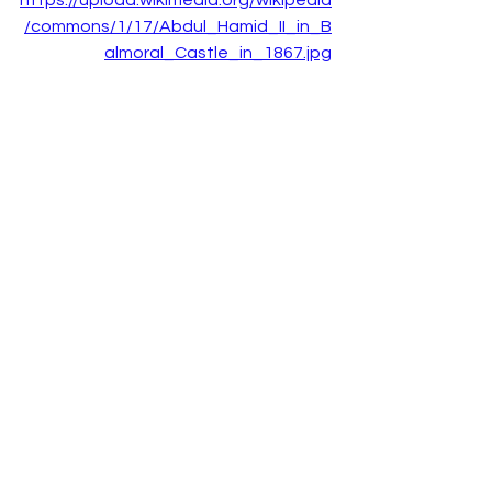
/commons/1/17/Abdul_Hamid_II_in_B
almoral_Castle_in_1867.jpg