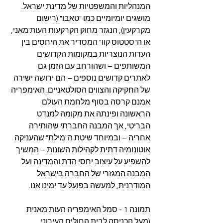
המנהליות והמשפטיות של מדינת ישראל. 
מושגים יומיומיים כמו "טאבו" (רישום 
מקרקעין), הנגזר מחוק הקרקעות העות'מאני, 
או ה"סטטוס קוו" המסדיר את היחסים בין 
העדות הנוצריות במקומות הקדושים 
המשותפים – ושהורחב עם הזמן גם 
לאתרים קדושים נוספים – הם ירושה ישירה 
של החקיקה והצווים הסולטאניים. האימפריה 
אמנם קרסה בסוף מלחמת העולם 
הראשונה ופינתה את מקומה למנדט 
הבריטי, אך המבנה החברתי שהותירה 
אחריה – ובמיוחד שיטת ה"מילת" שהעניקה 
אוטונומיה דתית לקהילות השונות – המשיך 
להשפיע על עיצוב יחסי הדת והמדינה ועל 
המבנה המגזרי של החברה בישראל 
המודרנית, למעשה בפועל עד ימינו אנו.
תמונה 1 - סמל האימפריה העות'מאנית 
(מעל הכניסה לבית החולים העירוני 